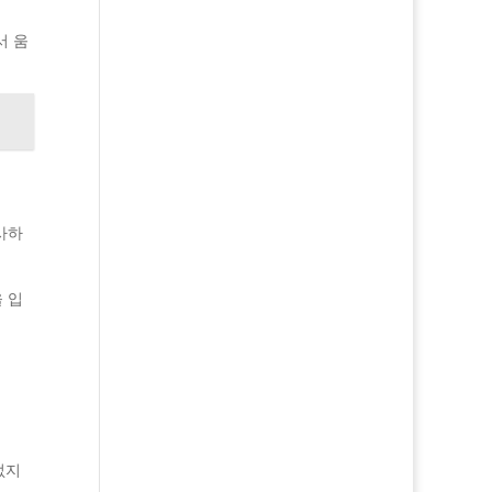
서 움
사하
 입
없지