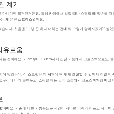
된 계기
고 다니기엔 불편했거든요. 특히 카페에서 일할 때나 쇼핑할 때 양손을 자
하는 게 은근 스트레스였어요.
습니다. 처음엔 “그냥 끈 하나 더하는 건데 뭐 그렇게 달라지겠어?” 싶었
 자유로움
다
는 점이에요. 75cm부터 130cm까지 조절 가능해서 크로스백으로도, 
민이 많았는데, 이 스트랩은 제 체형에 딱 맞게 조절할 수 있어서 정말 만
 옆구리에 바짝 붙여두고, 쇼핑할 때는 길게 조절해서 크로스백처럼 메고 
로
함
이에요. 기존에 다른 가방끈들은 시간이 지나면 어깨가 아프고 자국이 
가 고르게 분산되더라고요.