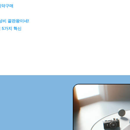
 예약구매
성비 끝판왕이네!
진 5가지 혁신