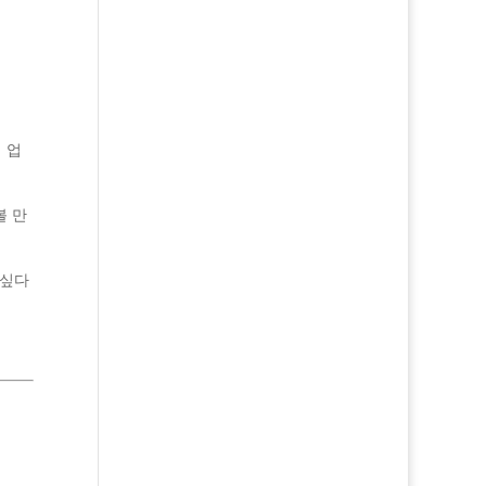
 업
볼 만
 싶다