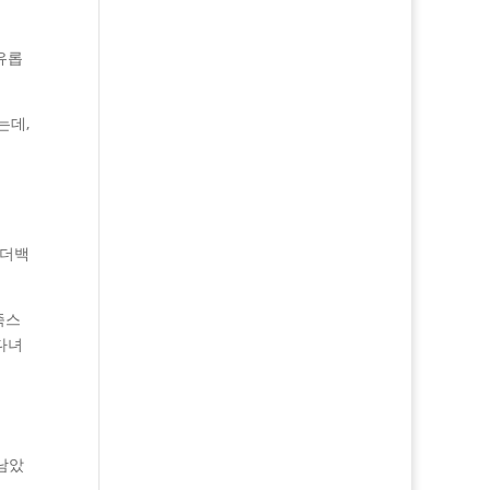
유롭
는데,
숄더백
족스
다녀
남았