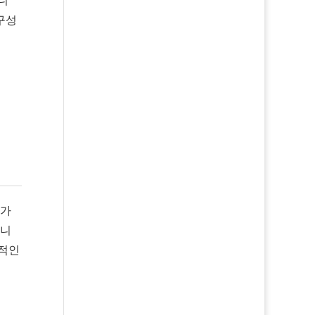
구성
 가
합니
질적인