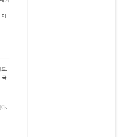
 미
드,
 극
다.