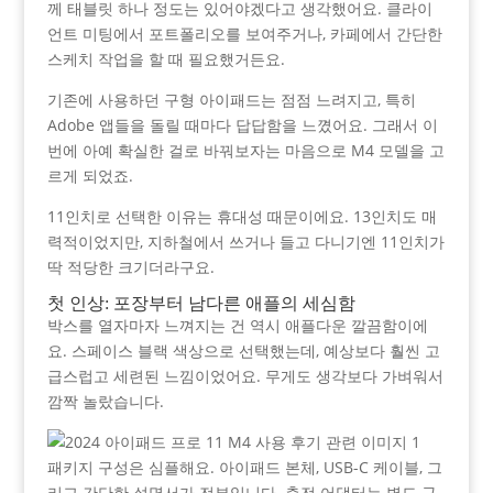
께 태블릿 하나 정도는 있어야겠다고 생각했어요. 클라이
언트 미팅에서 포트폴리오를 보여주거나, 카페에서 간단한
스케치 작업을 할 때 필요했거든요.
기존에 사용하던 구형 아이패드는 점점 느려지고, 특히
Adobe 앱들을 돌릴 때마다 답답함을 느꼈어요. 그래서 이
번에 아예 확실한 걸로 바꿔보자는 마음으로 M4 모델을 고
르게 되었죠.
11인치로 선택한 이유는 휴대성 때문이에요. 13인치도 매
력적이었지만, 지하철에서 쓰거나 들고 다니기엔 11인치가
딱 적당한 크기더라구요.
첫 인상: 포장부터 남다른 애플의 세심함
박스를 열자마자 느껴지는 건 역시 애플다운 깔끔함이에
요. 스페이스 블랙 색상으로 선택했는데, 예상보다 훨씬 고
급스럽고 세련된 느낌이었어요. 무게도 생각보다 가벼워서
깜짝 놀랐습니다.
패키지 구성은 심플해요. 아이패드 본체, USB-C 케이블, 그
리고 간단한 설명서가 전부입니다. 충전 어댑터는 별도 구