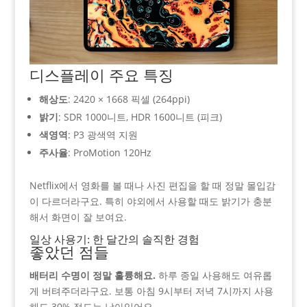
디스플레이 주요 특징
해상도
: 2420 × 1668 픽셀 (264ppi)
밝기
: SDR 1000니트, HDR 1600니트 (피크)
색영역
: P3 광색역 지원
주사율
: ProMotion 120Hz
Netflix에서 영화를 볼 때나 사진 편집을 할 때 정말 몰입감
이 다르더라구요. 특히 야외에서 사용할 때도 밝기가 충분
해서 화면이 잘 보여요.
일상 사용기: 한 달간의 솔직한 경험
좋았던 점들
배터리 수명이 정말 훌륭해요.
하루 종일 사용해도 여유롭
게 버텨주더라구요. 보통 아침 9시부터 저녁 7시까지 사용
해도 30% 정도는 남아있어요.