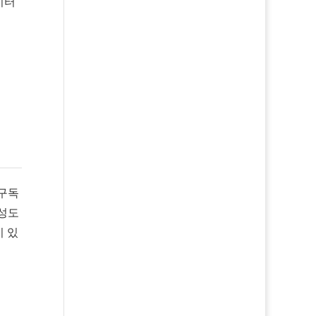
이터
 구독
충성도
이 있