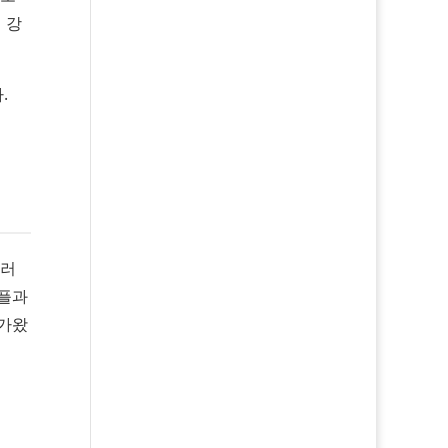
 강
.
이러
애플과
다가왔