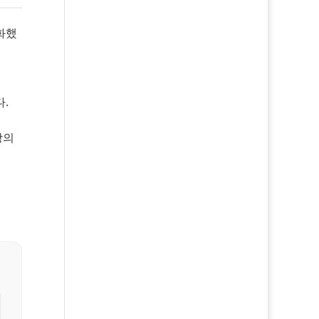
화했
.
장의