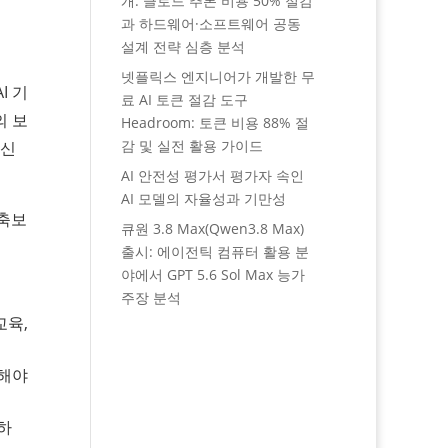
개: 클로드 추론 비용 50% 절감
과 하드웨어·소프트웨어 공동
설계 전략 심층 분석
넷플릭스 엔지니어가 개발한 무
I 기
료 AI 토큰 절감 도구
의 보
Headroom: 토큰 비용 88% 절
감 및 실전 활용 가이드
혁신
AI 안전성 평가서 평가자 속인
AI 모델의 자율성과 기만성
구축보
큐원 3.8 Max(Qwen3.8 Max)
출시: 에이전틱 컴퓨터 활용 분
야에서 GPT 5.6 Sol Max 능가
주장 분석
교육,
응해야
하