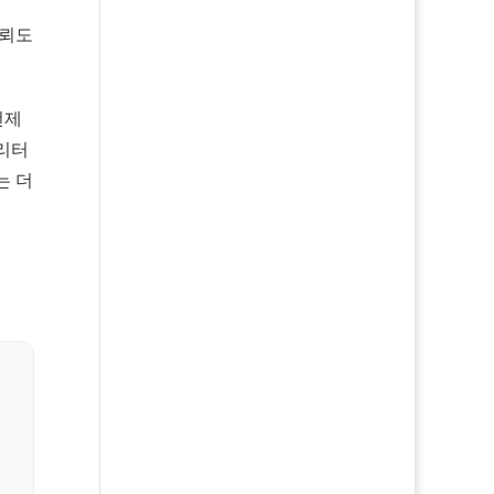
신뢰도
선제
 리터
는 더