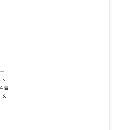
대는
다.
수익률
 것