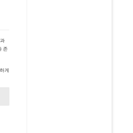
 과
과 존
확하게