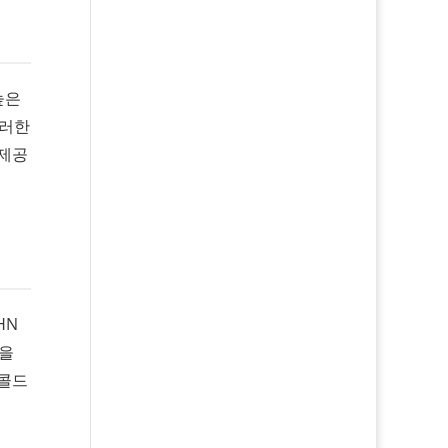
높은
이러한
 제공
HN
력을
 콜드