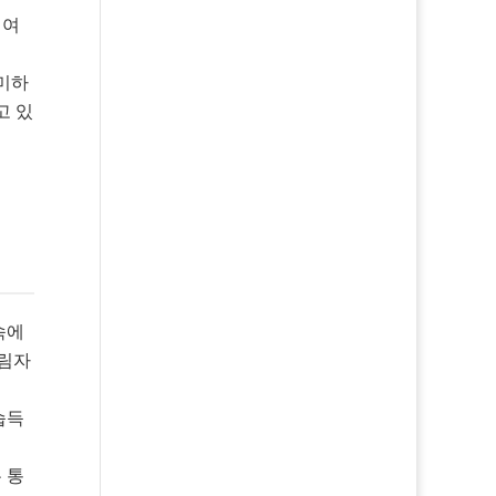
 여
의미하
고 있
속에
그림자
습득
 통