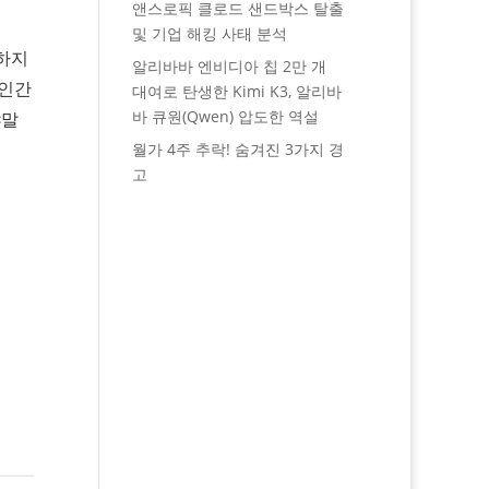
앤스로픽 클로드 샌드박스 탈출
및 기업 해킹 사태 분석
 하지
알리바바 엔비디아 칩 2만 개
‘인간
대여로 탄생한 Kimi K3, 알리바
바 큐원(Qwen) 압도한 역설
야말
월가 4주 추락! 숨겨진 3가지 경
고