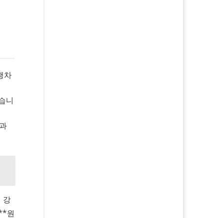
행차
있습니
준과
 강
**원