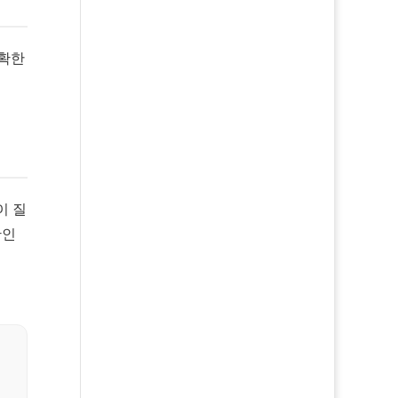
정확한
이 질
확인