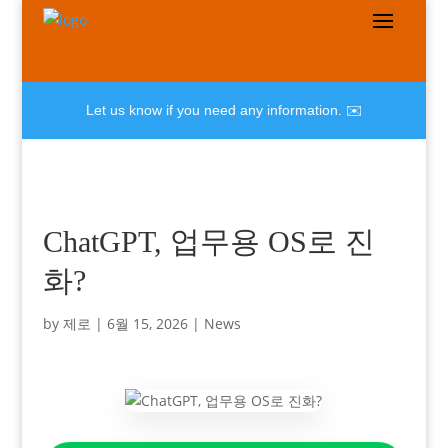
Let us know if you need any information. ✉️
ChatGPT, 업무용 OS로 진
화?
by
제로
|
6월 15, 2026
|
News