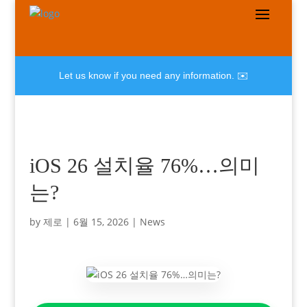
Let us know if you need any information. ✉️
iOS 26 설치율 76%…의미
는?
by
제로
|
6월 15, 2026
|
News