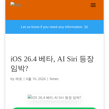
Let us know if you need any information. ✉️
iOS 26.4 베타, AI Siri 등장
임박?
by
제로
|
6월 16, 2026
|
News