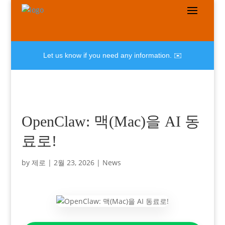
Let us know if you need any information. ✉️
OpenClaw: 맥(Mac)을 AI 동
료로!
by
제로
|
2월 23, 2026
|
News