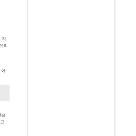
 경
 유리
 아
있습
니고