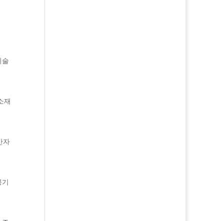
기술
소재
반자
공기