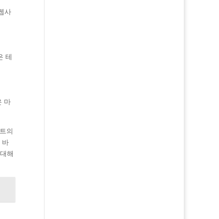
 웹사
은 테
은 마
이트의
 바
 대해