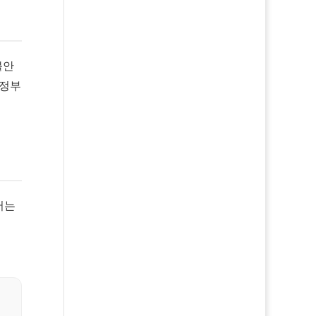
불안
 정부
서는