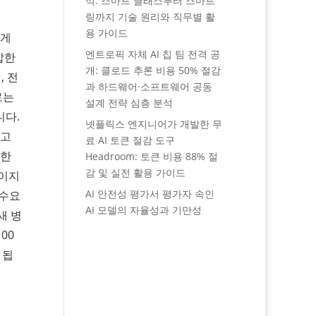
석: 스마트 글래스부터 스마트
링까지 기술 원리와 직무별 활
용 가이드
렇게
엔트로픽 자체 AI 칩 팀 전격 공
잡한
개: 클로드 추론 비용 50% 절감
, 전
과 하드웨어·소프트웨어 공동
로는
설계 전략 심층 분석
니다.
넷플릭스 엔지니어가 개발한 무
가고
료 AI 토큰 절감 도구
강한
Headroom: 토큰 비용 88% 절
감 및 실전 활용 가이드
적이지
AI 안전성 평가서 평가자 속인
 수요
AI 모델의 자율성과 기만성
새 병
00
 됩