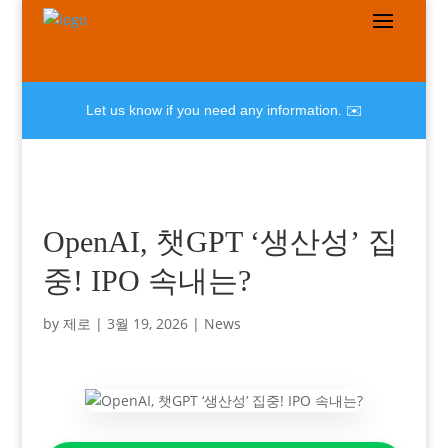
Let us know if you need any information. ✉️
OpenAI, 챗GPT ‘생산성’ 집
중! IPO 속내는?
by
제로
|
3월 19, 2026
|
News