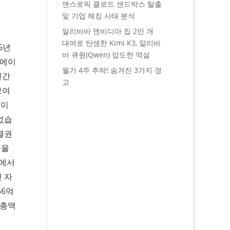
앤스로픽 클로드 샌드박스 탈출
및 기업 해킹 사태 분석
알리바바 엔비디아 칩 2만 개
대여로 탄생한 Kimi K3, 알리바
6년
바 큐원(Qwen) 압도한 역설
류에이
월가 4주 추락! 숨겨진 3가지 경
민간
고
보여
 이
었습
결권
들을
모에서
인 자
56억
가총액