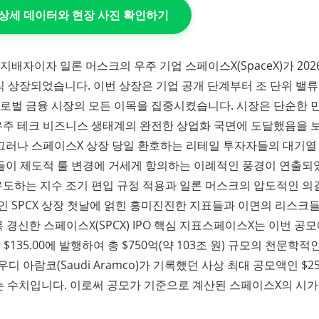
의 상세 데이터와 현장 사진 확인하기
배자이자 일론 머스크의 우주 기업 스페이스X(SpaceX)가 202
 공식 상장되었습니다. 이번 상장은 기업 공개 단계부터 조 단위 밸
글로벌 금융 시장의 모든 이목을 집중시켰습니다. 시장은 단순한 
 우주 테크 비즈니스 생태계의 완전한 상업화 국면에 도달했음을 
그러나 스페이스X 상장 당일 환호하는 리테일 투자자들의 대기열
들이 제도적 룰 변경에 거세게 항의하는 이례적인 풍경이 연출되
 유도하는 지수 조기 편입 규정 적용과 일론 머스크의 압도적인 의
인 SPCX 상장 첫날에 얽힌 흥미진진한 지표들과 이면의 리스크
 경신한 스페이스X(SPCX) IPO 핵심 지표스페이스X는 이번 공
)를 주당 $135.00에 발행하여 총 $750억(약 103조 원) 규모의 천문학적
 아람코(Saudi Aramco)가 기록했던 사상 최대 공모액인 $2
넘는 수치입니다. 이로써 공모가 기준으로 계산된 스페이스X의 시