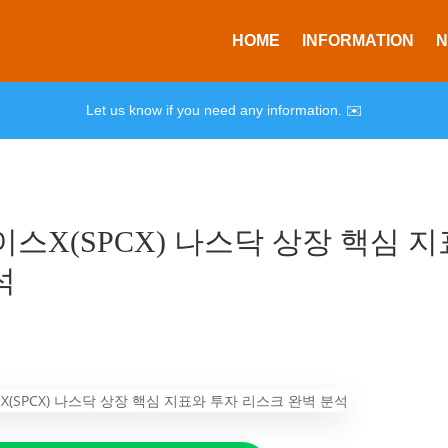
HOME
INFORMATION
Let us know if you need any information. ✉️
스X(SPCX) 나스닥 상장 핵심 지
석